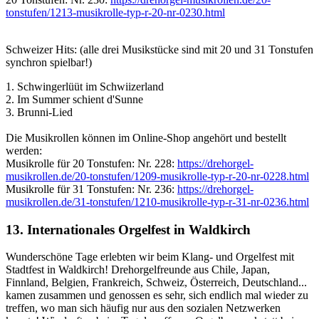
tonstufen/1213-musikrolle-typ-r-20-nr-0230.html
Schweizer Hits: (alle drei Musikstücke sind mit 20 und 31 Tonstufen
synchron spielbar!)
1. Schwingerlüüt im Schwiizerland
2. Im Summer schient d'Sunne
3. Brunni-Lied
Die Musikrollen können im Online-Shop angehört und bestellt
werden:
Musikrolle für 20 Tonstufen: Nr. 228:
https://drehorgel-
musikrollen.de/20-tonstufen/1209-musikrolle-typ-r-20-nr-0228.html
Musikrolle für 31 Tonstufen: Nr. 236:
https://drehorgel-
musikrollen.de/31-tonstufen/1210-musikrolle-typ-r-31-nr-0236.html
13. Internationales Orgelfest in Waldkirch
Wunderschöne Tage erlebten wir beim Klang- und Orgelfest mit
Stadtfest in Waldkirch! Drehorgelfreunde aus Chile, Japan,
Finnland, Belgien, Frankreich, Schweiz, Österreich, Deutschland...
kamen zusammen und genossen es sehr, sich endlich mal wieder zu
treffen, wo man sich häufig nur aus den sozialen Netzwerken