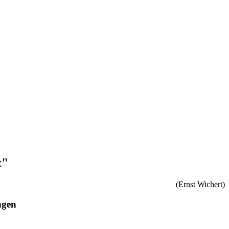
t"
(Ernst Wichert)
ungen